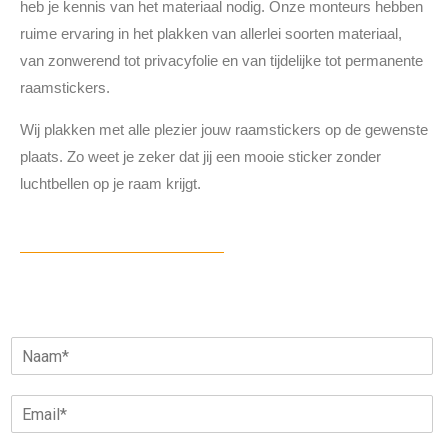
heb je kennis van het materiaal nodig. Onze monteurs hebben
ruime ervaring in het plakken van allerlei soorten materiaal,
van zonwerend tot privacyfolie en van tijdelijke tot permanente
raamstickers.
Wij plakken met alle plezier jouw raamstickers op de gewenste
plaats. Zo weet je zeker dat jij een mooie sticker zonder
luchtbellen op je raam krijgt.
N
a
a
E
m
m
*
a