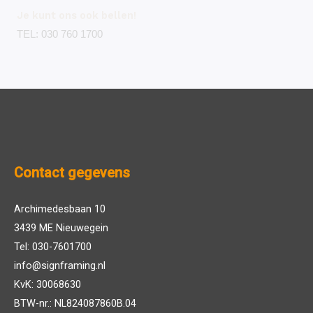
Je kunt ons ook bellen!
TEL: 030 760 1700
Contact gegevens
Archimedesbaan 10
3439 ME Nieuwegein
Tel: 030-7601700
info@signframing.nl
KvK: 30068630
BTW-nr.: NL824087860B.04