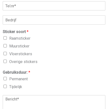
t
i
e
l
l
*
B
e
e
f
d
o
Sticker soort
*
r
o
i
n
Raamsticker
j
*
Muursticker
f
Vloerstickers
Overige stickers
Gebruiksduur:
*
Permanent
Tijdelijk
B
e
r