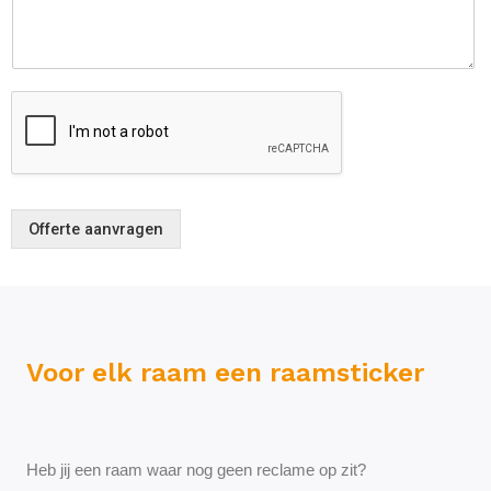
i
c
h
t
*
Offerte aanvragen
Voor elk raam een raamsticker
Heb jij een raam waar nog geen reclame op zit?